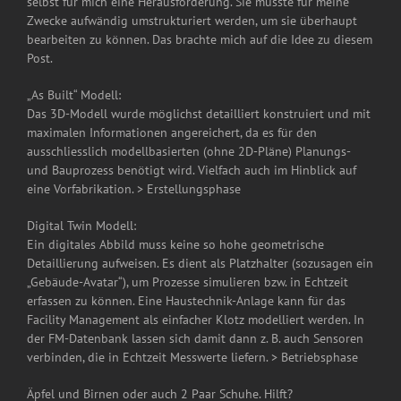
selbst für mich eine Herausforderung. Sie musste für meine
Zwecke aufwändig umstrukturiert werden, um sie überhaupt
bearbeiten zu können. Das brachte mich auf die Idee zu diesem
Post.
„As Built“ Modell:
Das 3D-Modell wurde möglichst detailliert konstruiert und mit
maximalen Informationen angereichert, da es für den
ausschliesslich modellbasierten (ohne 2D-Pläne) Planungs-
und Bauprozess benötigt wird. Vielfach auch im Hinblick auf
eine Vorfabrikation. > Erstellungsphase
Digital Twin Modell:
Ein digitales Abbild muss keine so hohe geometrische
Detaillierung aufweisen. Es dient als Platzhalter (sozusagen ein
„Gebäude-Avatar“), um Prozesse simulieren bzw. in Echtzeit
erfassen zu können. Eine Haustechnik-Anlage kann für das
Facility Management als einfacher Klotz modelliert werden. In
der FM-Datenbank lassen sich damit dann z. B. auch Sensoren
verbinden, die in Echtzeit Messwerte liefern. > Betriebsphase
Äpfel und Birnen oder auch 2 Paar Schuhe. Hilft?