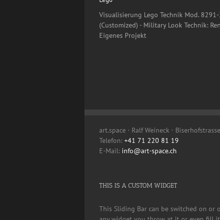
Visualisierung Lego Technik Mod. 8291-
(Customized) - Military Look Technik: Re
Eigenes Projekt
art.space · Ralf Weineck · Biserhofstrass
Telefon:
+41 71 220 81 19
E-Mail:
info@art-space.ch
THIS IS A CUSTOM WIDGET
This Sliding Bar can be switched on or 
any widget you throw at it or even fill 