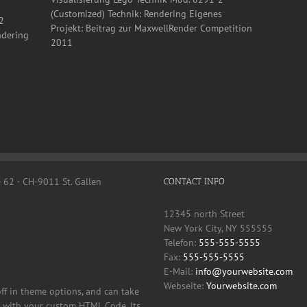
(Customized) Technik: Rendering Eigenes
2
Projekt: Beitrag zur MaxwellRender Competition
ndering
2011
e 62 · CH-9011 St. Gallen
CONTACT INFO
12345 north Street
New York City, NY 555555
Telefon:
555-555-5555
Fax:
555-555-5555
E-Mail:
info@yourwebsite.com
Webseite:
Yourwebsite.com
off in theme options, and can take
it with your custom HTML Code. Its