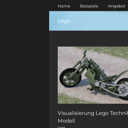
Zum
Home
Beispiele
Angebot
Inhalt
springen
Lego
Visualisierung Lego Techni
Modell
Lego