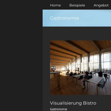
Zum
Home
Beispiele
Angebot
Inhalt
springen
Gastronomie
Visualisierung Bistro
Gastronomie