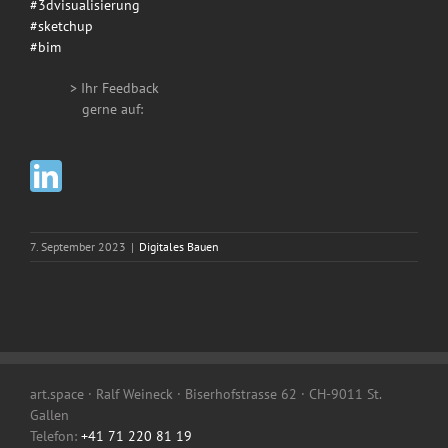
#3dvisualisierung
#sketchup
#bim
> Ihr Feedback
__
gerne auf:
7. September 2023
|
Digitales Bauen
art.space · Ralf Weineck · Biserhofstrasse 62 · CH-9011 St.
Gallen
Telefon:
+41 71 220 81 19