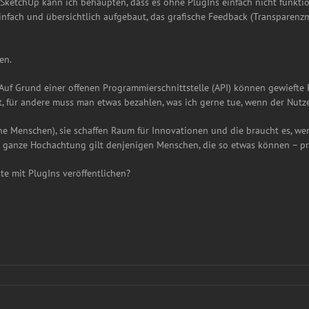
t SketchUp kann ich behaupten, dass es ohne PlugIns einfach nicht funkti
infach und übersichtlich aufgebaut, das grafische Feedback (Transparen
en.
 Auf Grund einer offenen Programmierschnittstelle (API) können gewiefte
t, für andere muss man etwas bezahlen, was ich gerne tue, wenn der Nutze
e Menschen), sie schaffen Raum für Innovationen und die braucht es, wen
e ganze Hochachtung gilt denjenigen Menschen, die so etwas können – p
te mit PlugIns veröffentlichen?