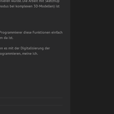
onieren würde. Die Arbeit mit SketchUp
zmodus bei komplexen 3D-Modellen) ist
 Programmierer diese Funktionen einfach
n da ist.
n es mit der Digitalisierung der
rogrammieren, meine ich.