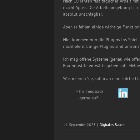
Nach 10 Jahren fast täglicher Arbeit mi
macht Spass. Die Arbeitsumgebung ist e
absolut unschlagbar.
Aber, es fehlen einige wichtige Funktion
Hier kommen nun die PlugIns ins Spiel.
nachliefern. Einige PlugIns sind umsons
Ich mag offene Systeme (genau wie offen
Bauindustrie vorwärts gehen soll. Mein
Was meinen Sie, soll man eine solche Lis
> Ihr Feedback
__
gerne auf:
14. September 2023
|
Digitales Bauen