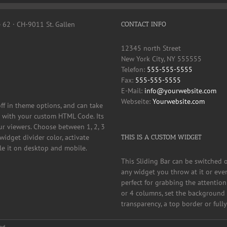
e 62 · CH-9011 St. Gallen
CONTACT INFO
12345 north Street
New York City, NY 555555
Telefon:
555-555-5555
Fax:
555-555-5555
E-Mail:
info@yourwebsite.com
Webseite:
Yourwebsite.com
off in theme options, and can take
it with your custom HTML Code. Its
ur viewers. Choose between 1, 2, 3
widget divider color, activate
THIS IS A CUSTOM WIDGET
ble it on desktop and mobile.
This Sliding Bar can be switched 
any widget you throw at it or even
perfect for grabbing the attention
or 4 columns, set the background c
transparency, a top border or full
ed