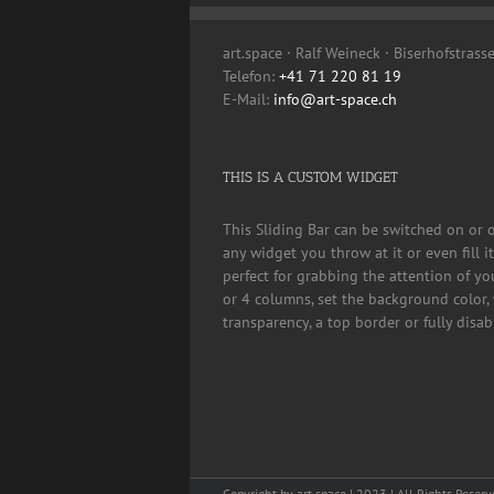
art.space · Ralf Weineck · Biserhofstrass
Telefon:
+41 71 220 81 19
E-Mail:
info@art-space.ch
THIS IS A CUSTOM WIDGET
This Sliding Bar can be switched on or 
any widget you throw at it or even fill 
perfect for grabbing the attention of yo
or 4 columns, set the background color, 
transparency, a top border or fully disa
Copyright by art.space | 2023 | All Rights Reserv