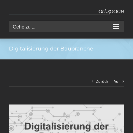
Zum
Inhalt
springen
Gehe zu ...
Digitalisierung der Baubranche
Zurück
Vor
Zeige
grösseres
Bild