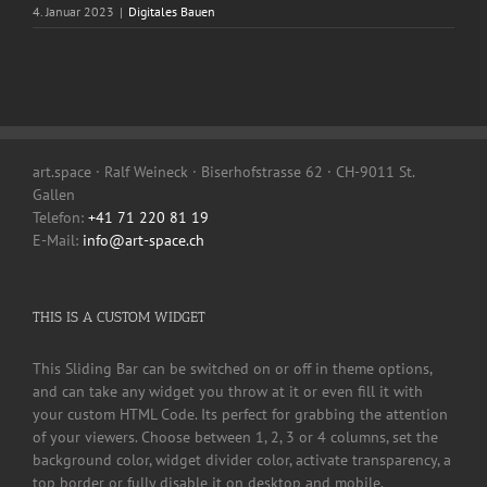
4. Januar 2023
|
Digitales Bauen
art.space · Ralf Weineck · Biserhofstrasse 62 · CH-9011 St.
Gallen
Telefon:
+41 71 220 81 19
E-Mail:
info@art-space.ch
THIS IS A CUSTOM WIDGET
This Sliding Bar can be switched on or off in theme options,
and can take any widget you throw at it or even fill it with
your custom HTML Code. Its perfect for grabbing the attention
of your viewers. Choose between 1, 2, 3 or 4 columns, set the
background color, widget divider color, activate transparency, a
top border or fully disable it on desktop and mobile.