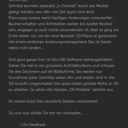
Schnitte konnten jederzeit „in Echtzeit“ durch das Modell
gelegt werden, was sehr viel Zeit spart, sind doch
Planungsprozesse meist häufigen Änderungen unterworfen.
Bauherrschaften und Architekten wollen bis zuletzt flexibel
sein, wogegen ja auch nichts einzuwenden ist. Aber es ging am
Ende immer nur um das eine Resultat: 2D-Pläne zu generieren
mit einem einfachen Änderungsmanagement. Das ist heute
meist nicht anders…
Und ganz genau hier ist die CAD-Software stehengeblieben.
Gehen Sie mal in ein grösseres Architekturbüro und schauen
Sie den Zeichnern auf die Bildschirme. Sie werden nur
Grundrisse (oder Schnitte) sehen. Hin und wieder wird in die
3D-Ansicht umgeschaltet. Die Leute haben grösste Mühe, in 3D
zu arbeiten. So sehen die meisten „3D-Modelle“ nämlich aus.
Du meine Güte! Das räumliche Denken verkümmert.
So, und nun dürfen Sie mit mir schimpfen…
> Ihr Feedback