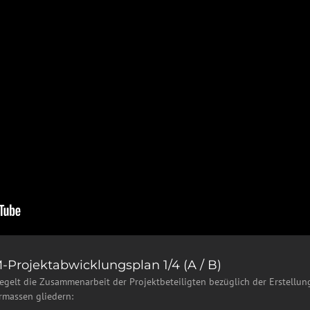
M-Projektabwicklungsplan 1/4 (A / B)
egelt die Zusammenarbeit der Projektbeteiligten bezüglich der Erstellu
rmassen gliedern: