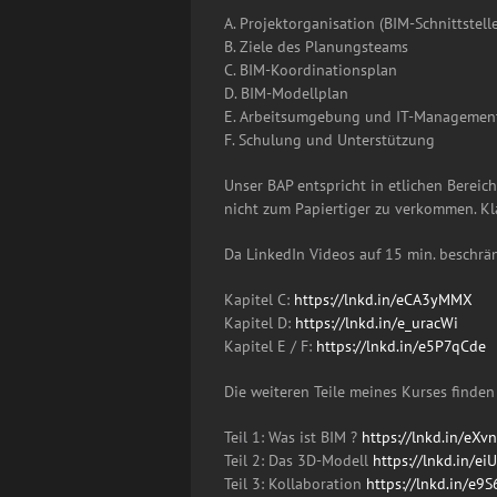
A. Projektorganisation (BIM-Schnittstell
B. Ziele des Planungsteams
C. BIM-Koordinationsplan
D. BIM-Modellplan
E. Arbeitsumgebung und IT-Managemen
F. Schulung und Unterstützung
Unser BAP entspricht in etlichen Berei
nicht zum Papiertiger zu verkommen. Klar
Da LinkedIn Videos auf 15 min. beschränk
Kapitel C:
https://lnkd.in/eCA3yMMX
Kapitel D:
https://lnkd.in/e_uracWi
Kapitel E / F:
https://lnkd.in/e5P7qCde
Die weiteren Teile meines Kurses finden 
Teil 1: Was ist BIM ?
https://lnkd.in/eXv
Teil 2: Das 3D-Modell
https://lnkd.in/e
Teil 3: Kollaboration
https://lnkd.in/e9