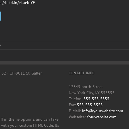
s://lnkd.in/ekuebJYE
n
e 62 · CH-9011 St. Gallen
CONTACT INFO
12345 north Street
New York City, NY 555555
Telefon:
555-555-5555
Fax:
555-555-5555
E-Mail:
info@yourwebsite.com
Webseite:
Yourwebsite.com
off in theme options, and can take
it with your custom HTML Code. Its