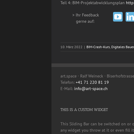
Teil 4: BIM-Projektabwicklungsplan
http
> Ihr Feedback
__
gerne auf:
10. März 2022
|
BIM-Crash-Kurs
,
Digitales Baue
art.space · Ralf Weineck · Biserhofstrass
Telefon:
+41 71 220 81 19
E-Mail:
info@art-space.ch
THIS IS A CUSTOM WIDGET
This Sliding Bar can be switched on or 
any widget you throw at it or even fill 