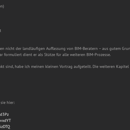
en)
t
chen nicht der landläufigen Auffassung von BIM-Beratern – aus gutem Gru
 formuliert dient er als Stütze für alle weiteren BIM-Prozesse.
t sind, habe ich meinen kleinen Vortrag aufgeteilt. Die weiteren Kapitel f
sie hier:
nd3Pz
iUvxdYT
S6zDTQ