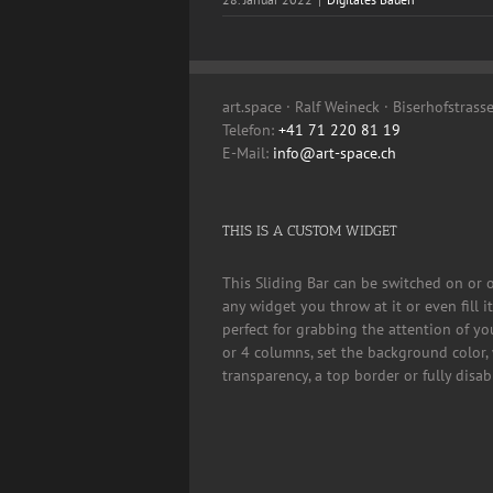
art.space · Ralf Weineck · Biserhofstrass
Telefon:
+41 71 220 81 19
E-Mail:
info@art-space.ch
THIS IS A CUSTOM WIDGET
This Sliding Bar can be switched on or 
any widget you throw at it or even fill 
perfect for grabbing the attention of yo
or 4 columns, set the background color, 
transparency, a top border or fully disa