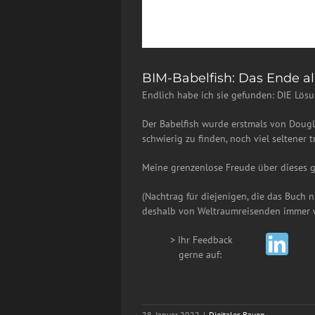
BIM-Babelfish: Das Ende 
Endlich habe ich sie gefunden: DIE Lös
Der Babelfish wurde erstmals von Dougla
schwierig zu finden, noch viel seltener t
Meine grenzenlose Freude über dieses gr
(Nachtrag für diejenigen, die das Buch 
deshalb von Weltraumreisenden immer w
> Ihr Feedback
__
gerne auf:
28. Januar 2022
|
Digitales Bauen