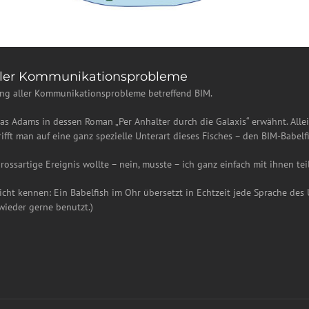
aller Kommunikationsprobleme
ung aller Kommunikationsprobleme betreffend BIM.
s Adams in dessen Roman „Per Anhalter durch die Galaxis“ erwähnt. Allein
rifft man auf eine ganz spezielle Unterart dieses Fisches – den BIM-Babelf
ossartige Ereignis wollte – nein, musste – ich ganz einfach mit ihnen tei
nicht kennen: Ein Babelfish im Ohr übersetzt in Echtzeit jede Sprache de
ieder gerne benutzt.)