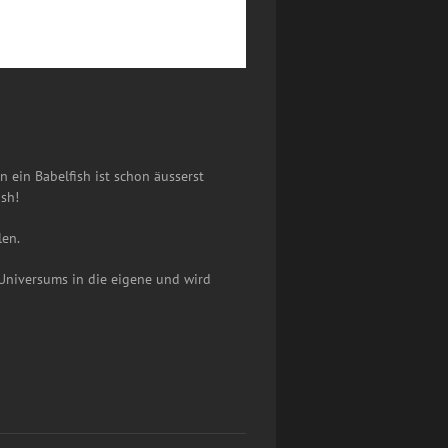
 ein Babelfish ist schon äusserst
ish!
len.
s Universums in die eigene und wird