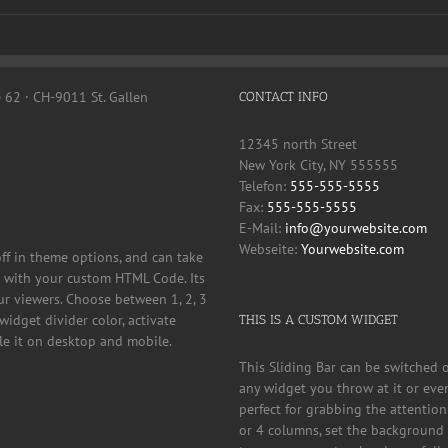
e 62 · CH-9011 St. Gallen
CONTACT INFO
12345 north Street
New York City, NY 555555
Telefon:
555-555-5555
Fax:
555-555-5555
E-Mail:
info@yourwebsite.com
Webseite:
Yourwebsite.com
off in theme options, and can take
it with your custom HTML Code. Its
ur viewers. Choose between 1, 2, 3
widget divider color, activate
THIS IS A CUSTOM WIDGET
ble it on desktop and mobile.
This Sliding Bar can be switched 
any widget you throw at it or even
perfect for grabbing the attention
or 4 columns, set the background c