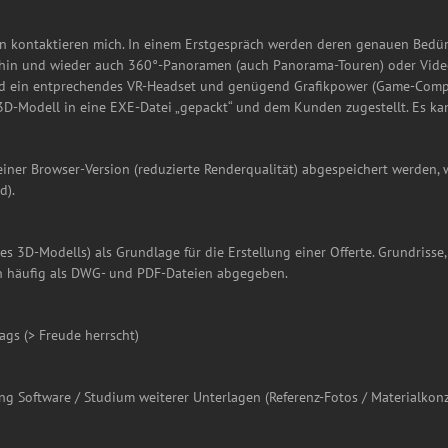
in kontaktieren mich. In einem Erstgespräch werden deren genauen Bedü
n hin und wieder auch 360°-Panoramen (auch Panorama-Touren) oder Vide
ird ein entprechendes VR-Headset und genügend Grafikpower (Game-Compute
s 3D-Modell in eine EXE-Datei „gepackt“ und dem Kunden zugestellt. Es 
iner Browser-Version (reduzierte Renderqualität) abgespeichert werden, 
d).
 3D-Modells) als Grundlage für die Erstellung einer Offerte. Grundrisse,
en häufig als DWG- und PDF-Dateien abgegeben.
rags (> Freude herrscht)
g Software / Studium weiterer Unterlagen (Referenz-Fotos / Materialkonz