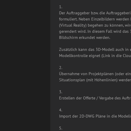
1.
Der Auftraggeber bzw. die Auftraggeber
formuliert. Neben Einzelbildern werde
(Virtual Reality) begehen zu können, w
gerendert wird. In diesem Fall wird da
Bildschirm erkundet werden.
Zusätzlich kann das 3D-Modell auch in e
Modellkontrolle eignet (Link in die Clou
2.
Übernahme von Projektplänen (oder eines
Situationsplan (mit Höhenlinien) werd
3.
Erstellen der Offerte / Vergabe des Auft
4.
Import der 2D-DWG Pläne in die Modelin
5.