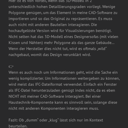
Hier ist es von Vorteil, wenn das 3D-Modell in 2
unterschiedlich hohen Detaillierungsgraden vorliegt. Wenige
Polygone genügen, um das Element in meine CAD-Software zu
importieren und so das Original zu repräsentieren. Es muss
auch nicht mit anderen Bauteilen interagieren. Die
hochaufgelöste Version wird für Visualisierungen benötigt.
Nicht selten hat das 3D-Modell eines Designersofas (mit vielen
Kissen und Nähten) mehr Polygone als das ganze Gebäude…
Wenn der Hersteller dies nicht tut, wird es oftmals „wild“
nachgebaut, womit das Design verunklärt wird.
👉
Wenn es auch noch um Informationen geht, wird die Sache ein
wenig komplizierter. Um Informationen weitergeben zu können,
wird meist das IFC-Dateiformat verwendet. Einfach ein Fenster
als IFC-Datei herunterzuladen genügt indes nicht, da es eben
NICHT mit meiner CAD-Software interagiert. Bei einer
Haustechnik-Komponente kann es sinnvoll sein, solange diese
nicht mit anderen Komponenten interagieren muss.
Fazit: Ob „dumm“ oder „klug“ lässt sich nur im Kontext
beurteilen.