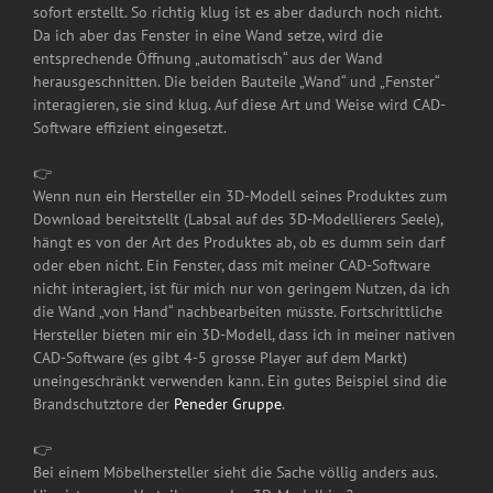
sofort erstellt. So richtig klug ist es aber dadurch noch nicht.
Da ich aber das Fenster in eine Wand setze, wird die
entsprechende Öffnung „automatisch“ aus der Wand
herausgeschnitten. Die beiden Bauteile „Wand“ und „Fenster“
interagieren, sie sind klug. Auf diese Art und Weise wird CAD-
Software effizient eingesetzt.
👉
Wenn nun ein Hersteller ein 3D-Modell seines Produktes zum
Download bereitstellt (Labsal auf des 3D-Modellierers Seele),
hängt es von der Art des Produktes ab, ob es dumm sein darf
oder eben nicht. Ein Fenster, dass mit meiner CAD-Software
nicht interagiert, ist für mich nur von geringem Nutzen, da ich
die Wand „von Hand“ nachbearbeiten müsste. Fortschrittliche
Hersteller bieten mir ein 3D-Modell, dass ich in meiner nativen
CAD-Software (es gibt 4-5 grosse Player auf dem Markt)
uneingeschränkt verwenden kann. Ein gutes Beispiel sind die
Brandschutztore der
Peneder Gruppe
.
👉
Bei einem Möbelhersteller sieht die Sache völlig anders aus.