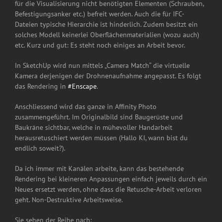
für die Visualisierung nicht benötigten Elementen (Schrauben,
Befestigungsanker etc.) befreit werden. Auch die für IFC-
Dateien typische Hierarchie ist hinderlich. Zudem besitzt ein
solches Modell keinerlei Oberflächenmaterialien (wozu auch)
etc. Kurz und gut: Es steht noch einiges an Arbeit bevor.
In SketchUp wird nun mittels „Camera Match“ die virtuelle
Kamera derjenigen der Drohnenaufnahme angepasst. Es folgt
das Rendering in
#
Enscape
.
Anschliessend wird das ganze in Affinity Photo
zusammengeführt. Im Originalbild sind Baugerüste und
Baukräne sichtbar, welche in mühevoller Handarbeit
herausretuschiert werden müssen (Hallo KI, wann bist du
endlich soweit?).
Da ich immer mit Kanälen arbeite, kann das bestehende
Rendering bei kleineren Anpassungen einfach jeweils durch ein
Neues ersetzt werden, ohne dass die Retusche-Arbeit verloren
geht. Non-Destruktive Arbeitsweise.
Sie sehen der Reihe nach: