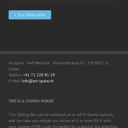
> Zur Übersicht
art.space · Ralf Weineck · Biserhofstrasse 62 · CH-9011 St.
Gallen
Telefon:
+41 71 220 81 19
E-Mail:
info@art-space.ch
THIS IS A CUSTOM WIDGET
This Sliding Bar can be switched on or off in theme options,
and can take any widget you throw at it or even fill it with
your custom HTML Code. Its perfect for grabbing the attention