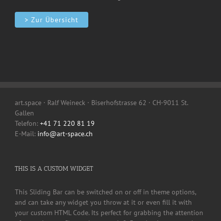
> Zur Übersicht
art.space · Ralf Weineck · Biserhofstrasse 62 · CH-9011 St.
Gallen
Telefon:
+41 71 220 81 19
E-Mail:
info@art-space.ch
THIS IS A CUSTOM WIDGET
This Sliding Bar can be switched on or off in theme options,
and can take any widget you throw at it or even fill it with
your custom HTML Code. Its perfect for grabbing the attention