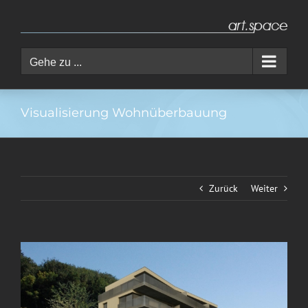
Zum
Inhalt
springen
Gehe zu ...
Visualisierung Wohnüberbauung
Zurück
Weiter
View
Larger
Image