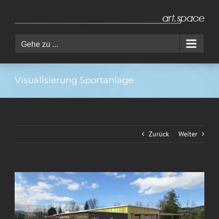
Zum
Inhalt
springen
Gehe zu ...
Visualisierung Sportanlage
Zurück
Weiter
View
Larger
Image