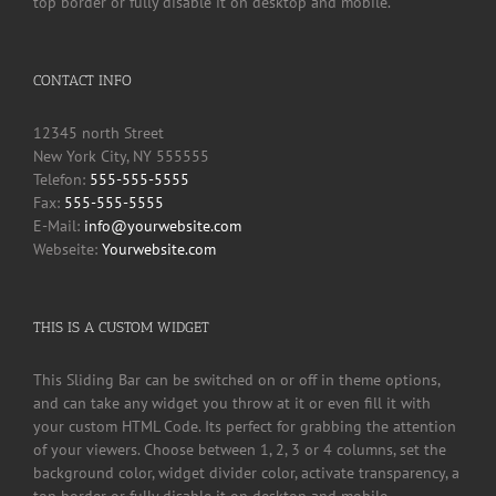
top border or fully disable it on desktop and mobile.
CONTACT INFO
12345 north Street
New York City, NY 555555
Telefon:
555-555-5555
Fax:
555-555-5555
E-Mail:
info@yourwebsite.com
Webseite:
Yourwebsite.com
THIS IS A CUSTOM WIDGET
This Sliding Bar can be switched on or off in theme options,
and can take any widget you throw at it or even fill it with
your custom HTML Code. Its perfect for grabbing the attention
of your viewers. Choose between 1, 2, 3 or 4 columns, set the
background color, widget divider color, activate transparency, a
top border or fully disable it on desktop and mobile.