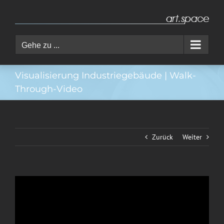
Zum
Inhalt
springen
Gehe zu ...
Visualisierung Industriegebäude | Walk-
Through-Video
Zurück
Weiter