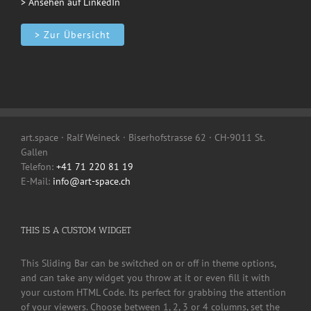
> Ansehen auf LinkedIn
> Zur Übersicht
art.space · Ralf Weineck · Biserhofstrasse 62 · CH-9011 St.
Gallen
Telefon:
+41 71 220 81 19
E-Mail:
info@art-space.ch
THIS IS A CUSTOM WIDGET
This Sliding Bar can be switched on or off in theme options,
and can take any widget you throw at it or even fill it with
your custom HTML Code. Its perfect for grabbing the attention
of your viewers. Choose between 1, 2, 3 or 4 columns, set the