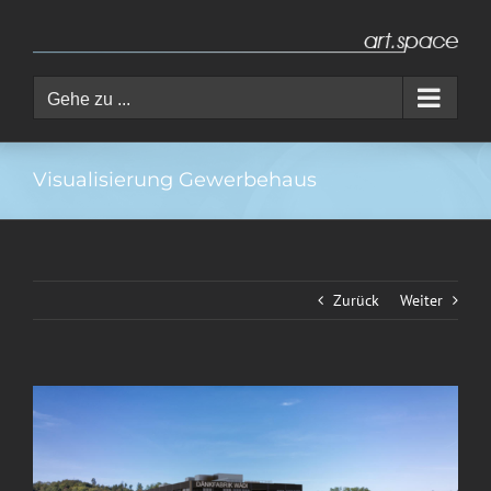
Zum
Inhalt
springen
Gehe zu ...
Visualisierung Gewerbehaus
Zurück
Weiter
View
Larger
Image