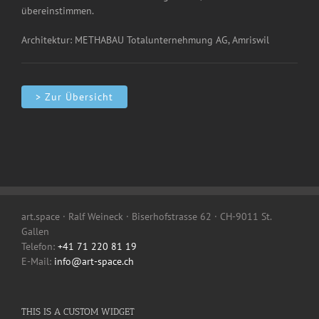
übereinstimmen.
Architektur: METHABAU Totalunternehmung AG, Amriswil
> Zur Übersicht
art.space · Ralf Weineck · Biserhofstrasse 62 · CH-9011 St.
Gallen
Telefon:
+41 71 220 81 19
E-Mail:
info@art-space.ch
THIS IS A CUSTOM WIDGET