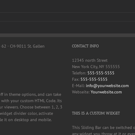
e 62 · CH-9011 St. Gallen
CONTACT INFO
12345 north Street
New York City, NY 555555
Telefon:
555-555-5555
Fax:
555-555-5555
E-Mail:
info@yourwebsite.com
Webseite:
Yourwebsite.com
off in theme options, and can take
it with your custom HTML Code. Its
ur viewers. Choose between 1, 2, 3
widget divider color, activate
THIS IS A CUSTOM WIDGET
ble it on desktop and mobile.
This Sliding Bar can be switched 
any widget you throw at it or even