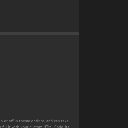
on or off in theme options, and can take
 fill it with your custom HTML Code. Its