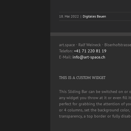
18. Mai 2022
|
Digitales Bauen
art.space · Ralf Weineck · Biserhofstrass
Telefon:
+41 71 220 81 19
E-Mail:
info@art-space.ch
THIS IS A CUSTOM WIDGET
This Sliding Bar can be switched on or 
any widget you throw at it or even fill 
perfect for grabbing the attention of yo
or 4 columns, set the background color, 
transparency, a top border or fully disa