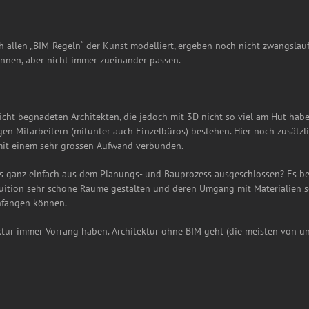
 allen „BIM-Regeln“ der Kunst modelliert, ergeben noch nicht zwangsläufi
nen, aber nicht immer zueinander passen.
leicht begnadeten Architekten, die jedoch mit 3D nicht so viel am Hut hab
gen Mitarbeitern (mitunter auch Einzelbüros) bestehen. Hier noch zusätz
 mit einem sehr grossen Aufwand verbunden.
 ganz einfach aus dem Planungs- und Bauprozess ausgeschlossen? Es besc
uition sehr schöne Räume gestalten und deren Umgang mit Materialien se
anfangen können.
ktur immer Vorrang haben. Architektur ohne BIM geht (die meisten von u