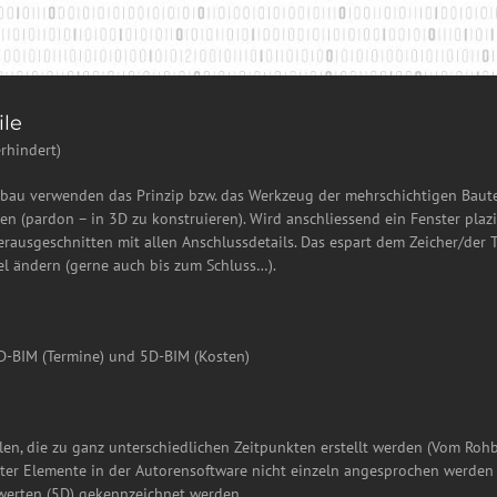
ile
rhindert)
au verwenden das Prinzip bzw. das Werkzeug der mehrschichtigen Bauteil
hnen (pardon – in 3D zu konstruieren). Wird anschliessend ein Fenster pla
usgeschnitten mit allen Anschlussdetails. Das espart dem Zeicher/der Te
el ändern (gerne auch bis zum Schluss…).
D-BIM (Termine) und 5D-BIM (Kosten)
en, die zu ganz unterschiedlichen Zeitpunkten erstellt werden (Vom Rohb
gter Elemente in der Autorensoftware nicht einzeln angesprochen werden 
werten (5D) gekennzeichnet werden.