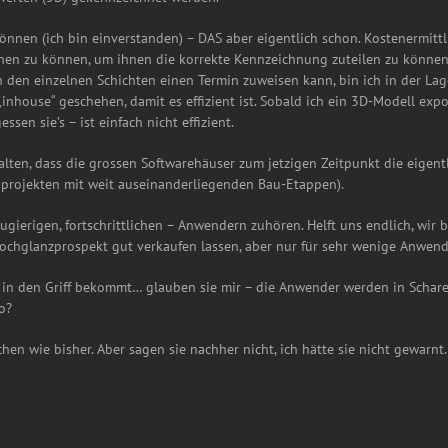
können (ich bin einverstanden) – DAS aber eigentlich schon. Kostenermit
hen zu können, um ihnen die korrekte Kennzeichnung zuteilen zu können. D
 den einzelnen Schichten einen Termin zuweisen kann, bin ich in der Lag
„inhouse“ geschehen, damit es effizient ist. Sobald ich ein 3D-Modell exp
sen sie’s – ist einfach nicht effizient.
alten, dass die grossen Softwarehäuser zum jetzigen Zeitpunkt die eigen
auprojekten mit weit auseinanderliegenden Bau-Etappen).
eugierigen, fortschrittlichen – Anwendern zuhören. Helft uns endlich, wi
Hochglanzprospekt gut verkaufen lassen, aber nur für sehr wenige Anwen
s in den Griff bekommt… glauben sie mir – die Anwender werden in Schare
o?
en wie bisher. Aber sagen sie nachher nicht, ich hätte sie nicht gewarnt. 