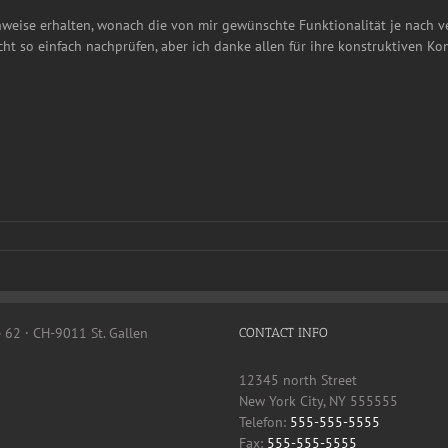
inweise erhalten, wonach die von mir gewünschte Funktionalität je nach 
icht so einfach nachprüfen, aber ich danke allen für ihre konstruktiven K
e 62 · CH-9011 St. Gallen
CONTACT INFO
12345 north Street
New York City, NY 555555
Telefon:
555-555-5555
Fax:
555-555-5555