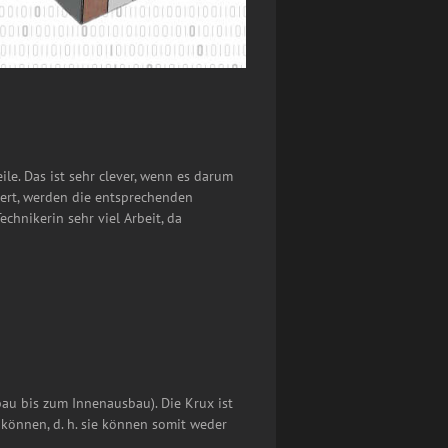
e. Das ist sehr clever, wenn es darum
ziert, werden die entsprechenden
chnikerin sehr viel Arbeit, da
au bis zum Innenausbau). Die Krux ist
können, d. h. sie können somit weder