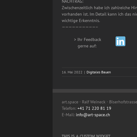
NACHTRAG:
Zwischenzeitlich habe ich zahlreiche H
vorhanden ist. Im Detail kann ich das n
wichtige Erkenntnis.
——————————–
> Ihr Feedback
__
gerne auf:
16. Mai 2022
|
Digitales Bauen
art.space · Ralf Weineck · Biserhofstrass
Telefon:
+41 71 220 81 19
E-Mail:
info@art-space.ch
THIS IS A CUSTOM WIDGET