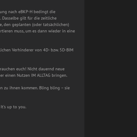
tlung nach eBKP-H bedingt die
asselbe gilt für die zeitliche
e, den geplanten (oder tatsächlichen)
ortieren muss, um es dann wieder in eine
tlichen Verhinderer von 4D- bzw. 5D-BIM
r brauchen euch! Nicht dauernd neue
der einen Nutzen IM ALLTAG bringen.
n zu ihnen kommen. Bling bling – sie
It’s up to you.