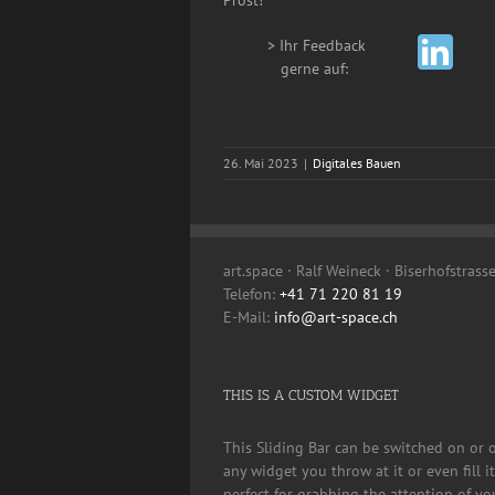
> Ihr Feedback
__
gerne auf:
26. Mai 2023
|
Digitales Bauen
art.space · Ralf Weineck · Biserhofstrass
Telefon:
+41 71 220 81 19
E-Mail:
info@art-space.ch
THIS IS A CUSTOM WIDGET
This Sliding Bar can be switched on or 
any widget you throw at it or even fill 
perfect for grabbing the attention of yo