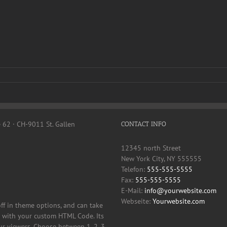
e 62 · CH-9011 St. Gallen
CONTACT INFO
12345 north Street
New York City, NY 555555
Telefon:
555-555-5555
Fax:
555-555-5555
E-Mail:
info@yourwebsite.com
Webseite:
Yourwebsite.com
off in theme options, and can take
it with your custom HTML Code. Its
ur viewers. Choose between 1, 2, 3