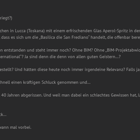
riegt?)
hen in Lucca (Toskana) mit einem erfrischenden Glas Aperol-Spritz in der
dass es sich um die „Basilica die San Frediano“ handelt, die offenbar be
ren entstanden und steht immer noch? Ohne BIM? Ohne „BIM-Projektabwi
rnational“? Ja sind denn die denn von allen guten Geistern…?
stellt? Und hätten diese heute noch immer irgendeine Relevanz? Falls ja
chnell einen kräftigen Schluck genommen und…
40 Jahren abgerissen. Und weil man dabei ein schlechtes Gewissen hat, 
uck…
wann mal vorbei.